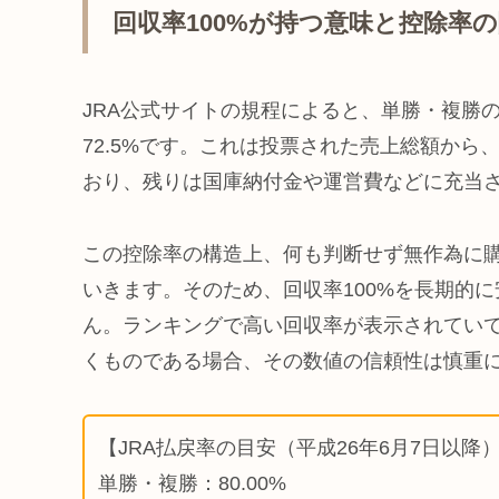
回収率100%が持つ意味と控除率
JRA公式サイトの規程によると、単勝・複勝の払
72.5%です。これは投票された売上総額か
おり、残りは国庫納付金や運営費などに充当
この控除率の構造上、何も判断せず無作為に
いきます。そのため、回収率100%を長期的
ん。ランキングで高い回収率が表示されてい
くものである場合、その数値の信頼性は慎重
【JRA払戻率の目安（平成26年6月7日以降
単勝・複勝：80.00%