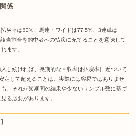
の関係
戻率は80%、馬連・ワイドは77.5%、3連単は
ら、該当割合を的中者への払戻に充てることを意味して
されます。
購入し続ければ、長期的な回収率は払戻率に近づいて
に安定して超えることは、実際には容易ではありませ
ても、それが短期間の結果や少ないサンプル数に基づ
に見る必要があります。
）】