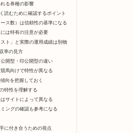
われる券種の影響
く読むために確認するポイント
レース数）は信頼性の基準になる
値には特有の注意が必要
テスト」と実際の運用成績は別物
回収率の見方
目公開型・印公開型の違い
方競馬向けで特性が異なる
の傾向を把握しておく
の特性を理解する
法はサイトによって異なる
イミングの確認も参考になる
手に付き合うための視点