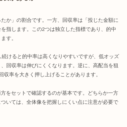
ったか」の割合です。一方、回収率は「投じた金額に
合を指します。この2つは独立した指標であり、的中
ります。
し続けると的中率は高くなりやすいですが、低オッズ
く、回収率は伸びにくくなります。逆に、高配当を狙
回収率を大きく押し上げることがあります。
両方をセットで確認するのが基本です。どちらか一方
については、全体像を把握しにくい点に注意が必要で