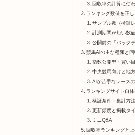
回収率の計算に使
ランキング数値を正し
サンプル数（検証
計測期間が短い数
公開前の「バック
競馬AIの主な種類と
指数公開型・買い
中央競馬向けと地
AIが苦手なレース
ランキングサイト自体
検証条件・集計方
更新頻度と掲載タ
ミニQ&A
回収率ランキングと上