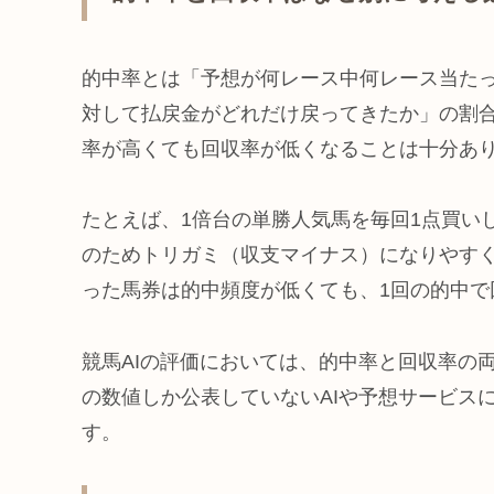
的中率とは「予想が何レース中何レース当た
対して払戻金がどれだけ戻ってきたか」の割
率が高くても回収率が低くなることは十分あ
たとえば、1倍台の単勝人気馬を毎回1点買い
のためトリガミ（収支マイナス）になりやす
った馬券は的中頻度が低くても、1回の的中で
競馬AIの評価においては、的中率と回収率の
の数値しか公表していないAIや予想サービス
す。