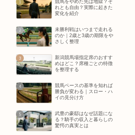
競馬をやめた先は地獄？そ
れとも自由？実際に起きた
変化を紹介
未勝利戦はいつまで走れる
のか｜2歳と3歳の期限をや
さしく整理
新潟競馬場指定席のおすす
めはどこ？席種ごとの特徴
を整理する
競馬ペースの基準を知れば
勝負が変わる｜スロー・ハ
イの見分け方
武豊の豪邸はなぜ話題にな
る？騎手の収入と暮らしの
驚愕の真実とは