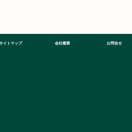
サイトマップ
会社概要
お問合せ