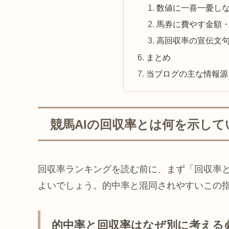
数値に一喜一憂し
馬券に費やす金額
高回収率の宣伝文
まとめ
当ブログの主な情報源
競馬AIの回収率とは何を示して
回収率ランキングを読む前に、まず「回収率
よいでしょう。的中率と混同されやすいこの
的中率と回収率はなぜ別に考える