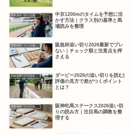
中京1200mのタイムを予想に活
調整過程・レース個別情報
かす方法｜クラス別の基準と馬
場読みを整理
阪急杯追い切り2026最新でブレ
調整過程・レース個別情報
ない｜チェック順と注意点を押
さえる
ダービー2026の追い切りを読む|
調整過程・レース個別情報
評価の見方で差がつくポイント
とは？
阪神牝馬ステークス2026追い切
調整過程・レース個別情報
りの読み方｜注目馬の調教を整
理する