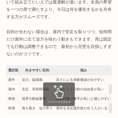
いて組み立てたい人では最適解が違います。全員の希望
を一つの席で満たすより、今日は何を優先するかを共有
する方がスムーズです。
目的が合わない場合は、屋内で安定を取りつつ、短時間
だけ屋外に出て迫力を味わう動きもできます。席は固定
でも行動は調整できるので、最初から完璧を目指しすぎ
ないのがコツです。
選択肢
向きやすい目的
強み
屋外
迫力、臨場感
近さによる体験価値が出やすい
天
屋内
安定、長時間滞在
疲れにくく行動の自由度が高い
迫
東側
視界や動線重視
当日の使い勝手が良いと感じやすい
日
スクロールできます
西側
落ち着き、迫力寄り
屋外を含め選択肢が合う人がいる
風