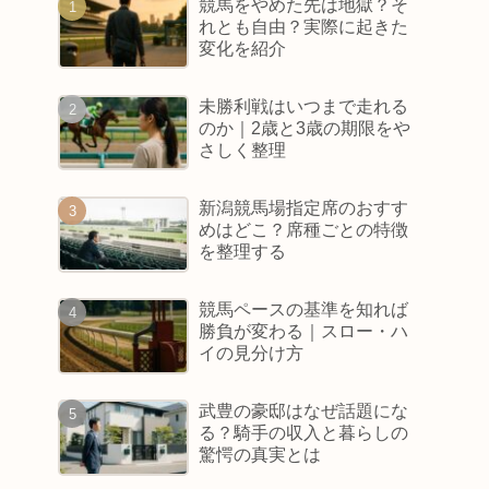
競馬をやめた先は地獄？そ
れとも自由？実際に起きた
変化を紹介
未勝利戦はいつまで走れる
のか｜2歳と3歳の期限をや
さしく整理
新潟競馬場指定席のおすす
めはどこ？席種ごとの特徴
を整理する
競馬ペースの基準を知れば
勝負が変わる｜スロー・ハ
イの見分け方
武豊の豪邸はなぜ話題にな
る？騎手の収入と暮らしの
驚愕の真実とは