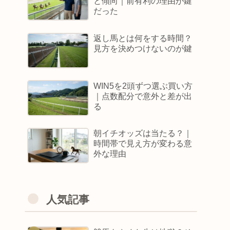
と傾向｜前有利の理由が鍵
だった
返し馬とは何をする時間？
見方を決めつけないのが鍵
WIN5を2頭ずつ選ぶ買い方
｜点数配分で意外と差が出
る
朝イチオッズは当たる？｜
時間帯で見え方が変わる意
外な理由
人気記事