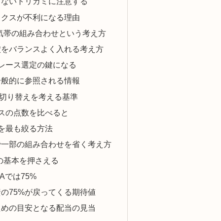
出ないトリガミに注意する
ックスが不利になる理由
気帯の組み合わせという考え方
穴をバランスよく入れる考え方
レース選定の鍵になる
一般的に参照される情報
切り替えを考える基準
スの点数を比べると
を最も絞る方法
で一部の組み合わせを省く考え方
の基本を押さえる
Aでは75%
の75%が戻ってくる期待値
ための目安となる配当の見当