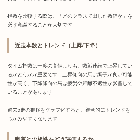
指数を比較する際は、「どのクラスで出した数値か」を
必ず意識することが大切です。
近走本数とトレンド（上昇/下降）
タイム指数は一度の高値よりも、数戦連続で上昇してい
るかどうかが重要です。上昇傾向の馬は調子が良い可能
性が高く、下降傾向の馬は疲労や距離不適性が影響して
いることがあります。
過去5走の推移をグラフ化すると、視覚的にトレンドを
つかみやすくなります。
脚質との相性をどう評価するか