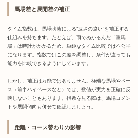
馬場差と展開差の補正
タイム指数は、馬場状態による“速さの違い”を補正する
仕組みを持ちます。たとえば、雨でぬかるんだ「重馬
場」は時計がかかるため、単純なタイム比較では不公平
になります。指数ではこの差を調整し、条件が違っても
能力を比較できるようにしています。
しかし、補正は万能ではありません。極端な馬場やペー
ス（前半ハイペースなど）では、数値が実力を正確に反
映しないこともあります。指数を見る際は、馬場コメン
トや展開傾向も併せて確認しましょう。
距離・コース替わりの影響