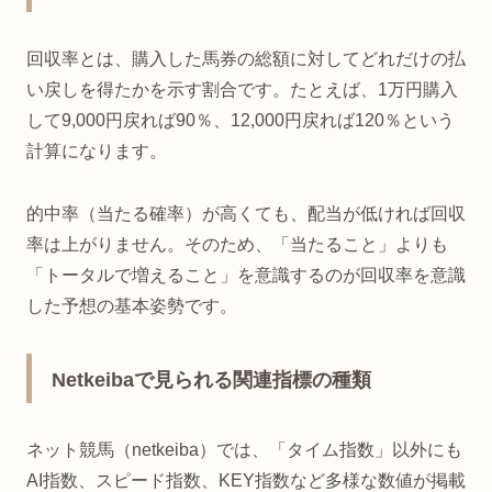
回収率とは、購入した馬券の総額に対してどれだけの払
い戻しを得たかを示す割合です。たとえば、1万円購入
して9,000円戻れば90％、12,000円戻れば120％という
計算になります。
的中率（当たる確率）が高くても、配当が低ければ回収
率は上がりません。そのため、「当たること」よりも
「トータルで増えること」を意識するのが回収率を意識
した予想の基本姿勢です。
Netkeibaで見られる関連指標の種類
ネット競馬（netkeiba）では、「タイム指数」以外にも
AI指数、スピード指数、KEY指数など多様な数値が掲載