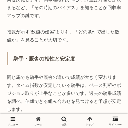
まるなど、「その時期のバイアス」を知ることが回収率
アップの鍵です。
指数が示す“数値の優劣”よりも、「どの条件で出した数
値か」を見ることが大切です。
騎手・厩舎の相性と安定度
同じ馬でも騎手や厩舎の違いで成績が大きく変わりま
す。タイム指数が安定している騎手は、ペース判断やポ
ジション取りが上手なことが多いです。過去の騎乗成績
を調べ、信頼できる組み合わせを見つけると予想が安定
します。
厩舎も同様で、「遠征に強い」「休み明けが得意」など
メニュー
ホーム
検索
トップ
サイドバー