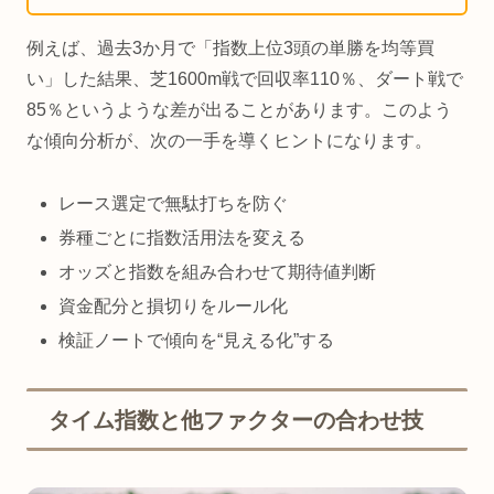
例えば、過去3か月で「指数上位3頭の単勝を均等買
い」した結果、芝1600m戦で回収率110％、ダート戦で
85％というような差が出ることがあります。このよう
な傾向分析が、次の一手を導くヒントになります。
レース選定で無駄打ちを防ぐ
券種ごとに指数活用法を変える
オッズと指数を組み合わせて期待値判断
資金配分と損切りをルール化
検証ノートで傾向を“見える化”する
タイム指数と他ファクターの合わせ技