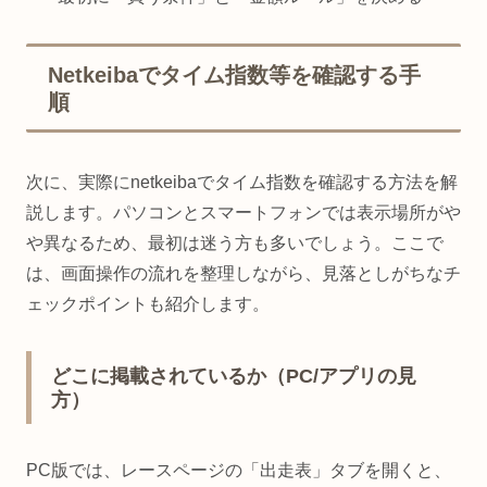
Netkeibaでタイム指数等を確認する手
順
次に、実際にnetkeibaでタイム指数を確認する方法を解
説します。パソコンとスマートフォンでは表示場所がや
や異なるため、最初は迷う方も多いでしょう。ここで
は、画面操作の流れを整理しながら、見落としがちなチ
ェックポイントも紹介します。
どこに掲載されているか（PC/アプリの見
方）
PC版では、レースページの「出走表」タブを開くと、