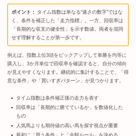
ポイント：
タイム指数は単なる“速さの数字”ではな
く、条件を補正した「走力指標」。一方、回収率は
「長期的な収支の健全性」を示す数値。両者を混同
せず理解することが第一歩です。
例えば、指数上位3頭をピックアップして単勝を均等に
購入し、3か月単位で回収率を確認すると、自分の傾向
が見えやすくなります。継続的に集計することで、「得
意な条件」や「買いすぎパターン」が見つかります。
タイム指数は条件補正後の走力を表す
回収率は「長期的に勝てているか」を数値化した
もの
人気馬よりも期待値の高い馬を探す視点が重要
最初に「買う条件」と「金額ルール」を決める