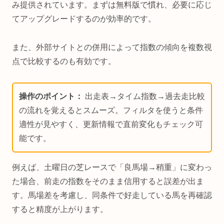
み提供されています。まずは無料版で慣れ、必要に応じ
てアップグレードするのが効率的です。
また、外部サイトとの併用によって指数の傾向を複数視
点で比較するのも有効です。
操作のポイント：
出走表→タイム指数→過去走比較
の流れを覚えるとスムーズ。フィルタを使うと条件
適性が見やすく、更新情報で直前変化もチェック可
能です。
例えば、土曜日の芝レースで「良馬場→稍重」に変わっ
た場合、前走の指数をそのまま信用すると誤差が出ま
す。馬場差を考慮し、同条件で好走している馬を再確認
すると精度が上がります。