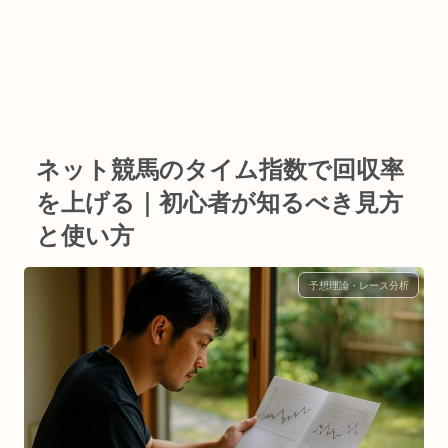
ネット競馬のタイム指数で回収率
を上げる｜初心者が知るべき見方
と使い方
予想理論・レース分析