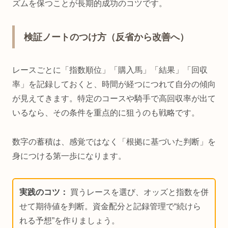
ズムを保つことが長期的成功のコツです。
検証ノートのつけ方（反省から改善へ）
レースごとに「指数順位」「購入馬」「結果」「回収
率」を記録しておくと、時間が経つにつれて自分の傾向
が見えてきます。特定のコースや騎手で高回収率が出て
いるなら、その条件を重点的に狙うのも戦略です。
数字の蓄積は、感覚ではなく「根拠に基づいた判断」を
身につける第一歩になります。
実践のコツ：
買うレースを選び、オッズと指数を併
せて期待値を判断。資金配分と記録管理で“続けら
れる予想”を作りましょう。