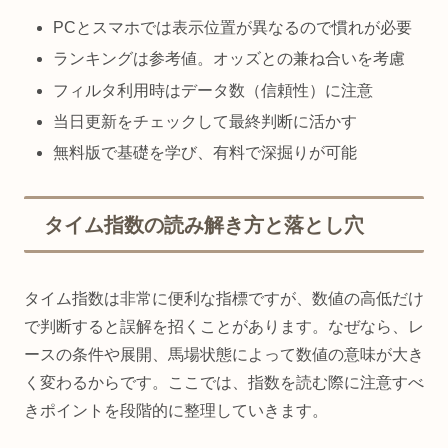
PCとスマホでは表示位置が異なるので慣れが必要
ランキングは参考値。オッズとの兼ね合いを考慮
フィルタ利用時はデータ数（信頼性）に注意
当日更新をチェックして最終判断に活かす
無料版で基礎を学び、有料で深掘りが可能
タイム指数の読み解き方と落とし穴
タイム指数は非常に便利な指標ですが、数値の高低だけ
で判断すると誤解を招くことがあります。なぜなら、レ
ースの条件や展開、馬場状態によって数値の意味が大き
く変わるからです。ここでは、指数を読む際に注意すべ
きポイントを段階的に整理していきます。