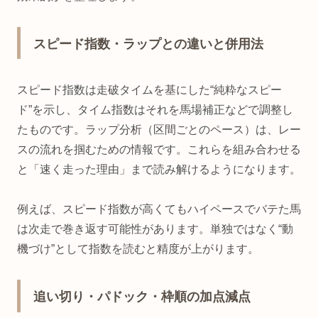
スピード指数・ラップとの違いと併用法
スピード指数は走破タイムを基にした“純粋なスピー
ド”を示し、タイム指数はそれを馬場補正などで調整し
たものです。ラップ分析（区間ごとのペース）は、レー
スの流れを掴むための情報です。これらを組み合わせる
と「速く走った理由」まで読み解けるようになります。
例えば、スピード指数が高くてもハイペースでバテた馬
は次走で巻き返す可能性があります。単独ではなく“動
機づけ”として指数を読むと精度が上がります。
追い切り・パドック・枠順の加点減点