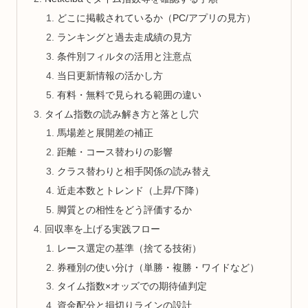
どこに掲載されているか（PC/アプリの見方）
ランキングと過去走成績の見方
条件別フィルタの活用と注意点
当日更新情報の活かし方
有料・無料で見られる範囲の違い
タイム指数の読み解き方と落とし穴
馬場差と展開差の補正
距離・コース替わりの影響
クラス替わりと相手関係の読み替え
近走本数とトレンド（上昇/下降）
脚質との相性をどう評価するか
回収率を上げる実践フロー
レース選定の基準（捨てる技術）
券種別の使い分け（単勝・複勝・ワイドなど）
タイム指数×オッズでの期待値判定
資金配分と損切りラインの設計