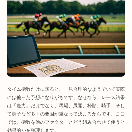
タイム指数だけに頼ると、一見合理的なようでいて実際
には偏った予想になりがちです。なぜなら、レース結果
は「走力」だけでなく、馬場、展開、枠順、騎手、そし
て調子など多くの要因が重なって決まるからです。ここ
では、指数を他のファクターとどう組み合わせて使うと
効果的かを整理します。