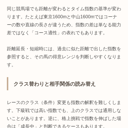
同じ競馬場でも距離が変わるとタイム指数の基準が変わ
ります。たとえば東京1600mと中山1600mではコーナ
ーの数や直線の長さが違うため、指数の差は単なる能力
差ではなく「コース適性」の表れでもあります。
距離延長・短縮時には、過去に似た距離で出した指数を
参照すると、その馬の得意レンジを判断しやすくなりま
す。
クラス替わりと相手関係の読み替え
レースのクラス（条件）変更も指数の解釈を難しくしま
す。下級戦では高い指数でも、上のクラスでは通用しな
いことがあります。逆に、格上挑戦で指数を伸ばした場
合は「成長中」と判断できるケースもあります。