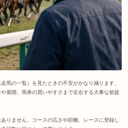
出走馬の一覧）を見たときの不安がかなり減ります。
合や展開、馬券の買いやすさまで左右する大事な前提
はありません。コースの広さや距離、レースに登録し