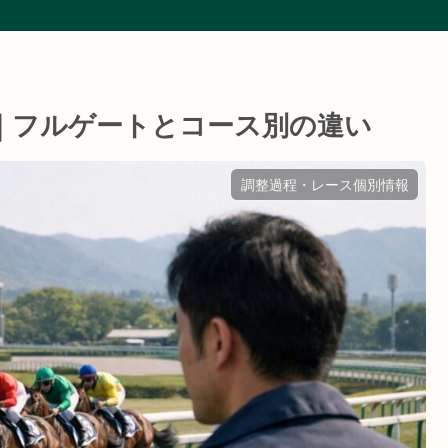
｜フルゲートとコース別の違い
調整過程・レース個別情報