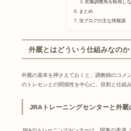
在厩調整馬を軽視し
まとめ
当ブログの主な情報源
外厩とはどういう仕組みなのか
外厩の基本を押さえておくと、調教師のコメン
のトレセンとの関係性を中心に、役割と仕組
JRAトレーニングセンターと外厩
JRAのトレーニングセンターは、関東の美浦