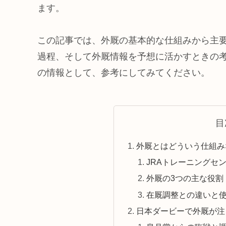
ます。
この記事では、外厩の基本的な仕組みから主要
過程、そして外厩情報を予想に活かすときの考
の情報として、参考にしてみてください。
目
外厩とはどういう仕組み
JRAトレーニングセ
外厩の3つの主な役割
在厩調整との違いと
日本ダービーで外厩が注