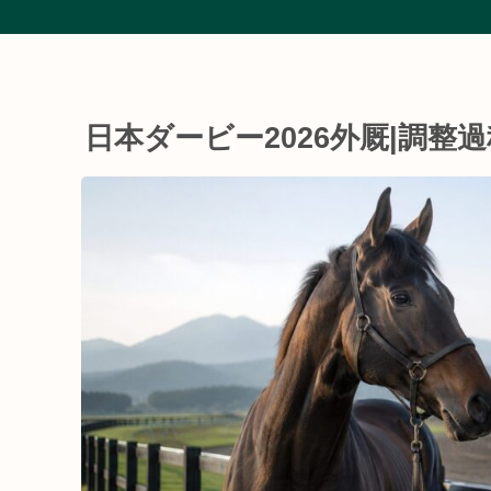
日本ダービー2026外厩|調