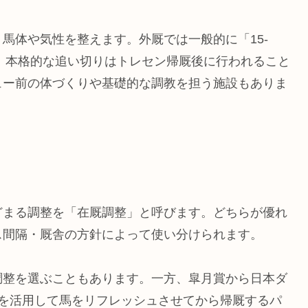
馬体や気性を整えます。外厩では一般的に「15-
で、本格的な追い切りはトレセン帰厩後に行われること
ュー前の体づくりや基礎的な調教を担う施設もありま
どまる調整を「在厩調整」と呼びます。どちらが優れ
ス間隔・厩舎の方針によって使い分けられます。
調整を選ぶこともあります。一方、皐月賞から日本ダ
厩を活用して馬をリフレッシュさせてから帰厩するパ