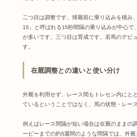
二つ目は調整です。帰厩前に乗り込みを積み、
15」と呼ばれる15秒間隔の乗り込みが中心
が多いです。三つ目は育成です。若馬のデビ
す。
在厩調整との違いと使い分け
外厩を利用せず、レース間もトレセン内にと
ているということではなく、馬の状態・レー
例えばレース間隔が短い場合は在厩のままの
ービーまでの約5週間のような間隔では、外