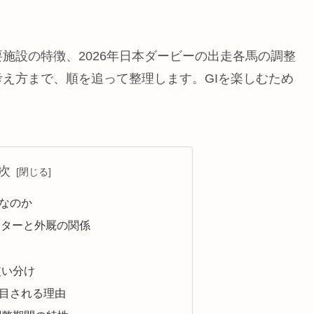
施設の特徴、2026年日本ダービーの出走各馬の調整
え方まで、順を追って整理します。GIを楽しむため
次
なのか
ンターと外厩の関係
使い分け
目される理由