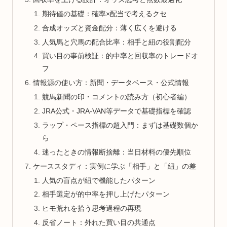
期待値の基礎：確率×配当で考えるクセ
合成オッズと資金配分：薄く広くを避ける
人気馬と穴馬の配合比率：相手と紐の役割配分
買い目の事前検証：的中率と回収率のトレードオ
フ
情報源の使い方：新聞・データベース・公式情報
競馬新聞の印・コメントの読み方（初心者編）
JRA公式・JRA-VAN等データで基礎指標を確認
ラップ・ペース指標の超入門：まずは基礎数個か
ら
迷ったときの情報断捨離：当日材料の優先順位
ケーススタディ：実例に学ぶ「相手」と「紐」の差
人気の盲点が紐で機能したパターン
相手選定が的中率を押し上げたパターン
ヒモ荒れを拾う思考過程の再現
反省ノート：外れた買い目の共通点