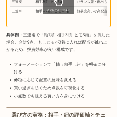
三連複
相手3頭＋ヒモ3頭
バランス型・配当も高め
スクロールできます
三連単
相手＝2着、ヒモ＝3着
難易度高いが高配当
具体例：
三連複で「軸1頭−相手3頭−ヒモ3頭」を流した
場合、合計9点。もしヒモが3着に入れば配当が跳ね上
がるため、投資効率が良い構成です。
フォーメーションで「軸→相手→紐」を明確に分
ける
券種に応じて配置の意味を変える
買い過ぎを防ぐため点数を可視化する
小点数でも狙える買い方を身につける
選び方の実務：相手・紐の評価軸とチェ