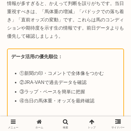
情報が多すぎると、かえって判断を誤りがちです。当日
重視すべきは、「馬体重の増減」「パドックでの落ち着
き」「直前オッズの変動」です。これらは馬のコンディ
ションや期待度を示す生の情報です。前日データよりも
優先して確認しましょう。
データ活用の優先順位：
①新聞の印・コメントで全体像をつかむ
②JRA-VANで過去データを確認
③ラップ・ペースを簡単に把握
④当日の馬体重・オッズを最終確認
具体例：
新聞で△評価の馬でも、当日パドックで落ち着
メニュー
ホーム
検索
トップ
サイドバー