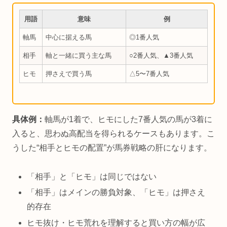
用語
意味
例
軸馬
中心に据える馬
◎1番人気
相手
軸と一緒に買う主な馬
○2番人気、▲3番人気
ヒモ
押さえで買う馬
△5〜7番人気
具体例：
軸馬が1着で、ヒモにした7番人気の馬が3着に
入ると、思わぬ高配当を得られるケースもあります。こ
うした“相手とヒモの配置”が馬券戦略の肝になります。
「相手」と「ヒモ」は同じではない
「相手」はメインの勝負対象、「ヒモ」は押さえ
的存在
ヒモ抜け・ヒモ荒れを理解すると買い方の幅が広