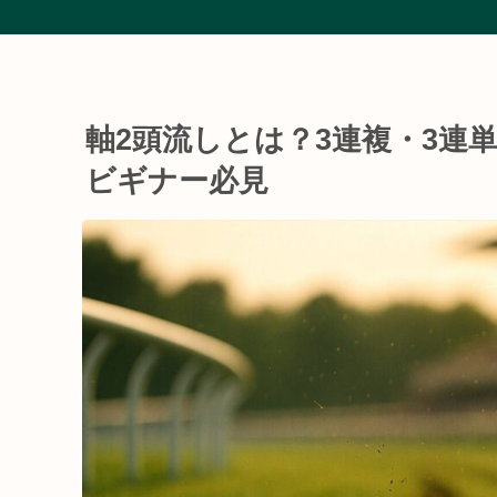
軸2頭流しとは？3連複・3連
ビギナー必見