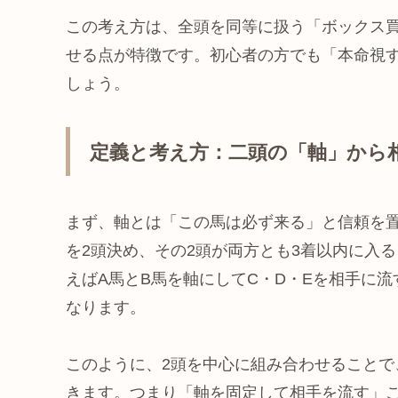
この考え方は、全頭を同等に扱う「ボックス
せる点が特徴です。初心者の方でも「本命視
しょう。
定義と考え方：二頭の「軸」から
まず、軸とは「この馬は必ず来る」と信頼を
を2頭決め、その2頭が両方とも3着以内に入
えばA馬とB馬を軸にしてC・D・Eを相手に流すと
なります。
このように、2頭を中心に組み合わせること
きます。つまり「軸を固定して相手を流す」