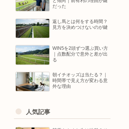
と傾向｜前有利の理由が鍵
だった
返し馬とは何をする時間？
見方を決めつけないのが鍵
WIN5を2頭ずつ選ぶ買い方
｜点数配分で意外と差が出
る
朝イチオッズは当たる？｜
時間帯で見え方が変わる意
外な理由
人気記事