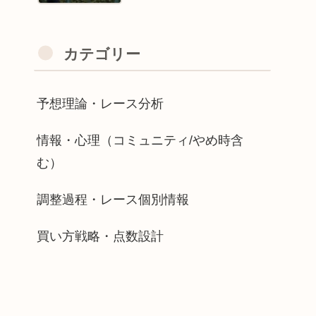
カテゴリー
予想理論・レース分析
情報・心理（コミュニティ/やめ時含
む）
調整過程・レース個別情報
買い方戦略・点数設計