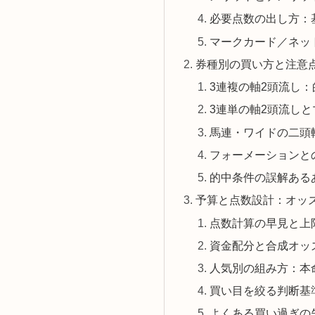
必要点数の出し方：
マークカード／ネッ
券種別の買い方と注意
3連複の軸2頭流し
3連単の軸2頭流し
馬連・ワイドの二頭
フォーメーションと
的中条件の誤解ある
予算と点数設計：オッ
点数計算の早見と上
資金配分と合成オッ
人気別の組み方：本
買い目を絞る判断基
よくある買い過ぎの