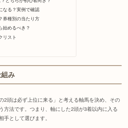
は？どちらが初心者向き？
になる？実例で確認
？券種別の当たり方
ら始めるべき？
クリスト
仕組み
の2頭は必ず上位に来る」と考える軸馬を決め、その
う方法です。つまり、軸にした2頭が3着以内に入る
相手として選びます。