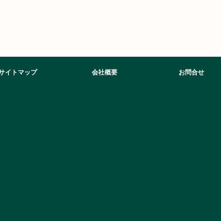
サイトマップ
会社概要
お問合せ