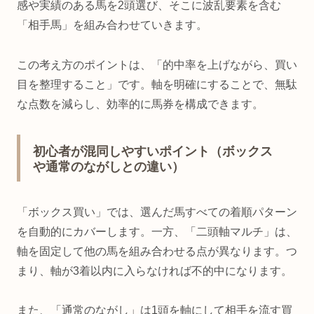
感や実績のある馬を2頭選び、そこに波乱要素を含む
「相手馬」を組み合わせていきます。
この考え方のポイントは、「的中率を上げながら、買い
目を整理すること」です。軸を明確にすることで、無駄
な点数を減らし、効率的に馬券を構成できます。
初心者が混同しやすいポイント（ボックス
や通常のながしとの違い）
「ボックス買い」では、選んだ馬すべての着順パターン
を自動的にカバーします。一方、「二頭軸マルチ」は、
軸を固定して他の馬を組み合わせる点が異なります。つ
まり、軸が3着以内に入らなければ不的中になります。
また、「通常のながし」は1頭を軸にして相手を流す買