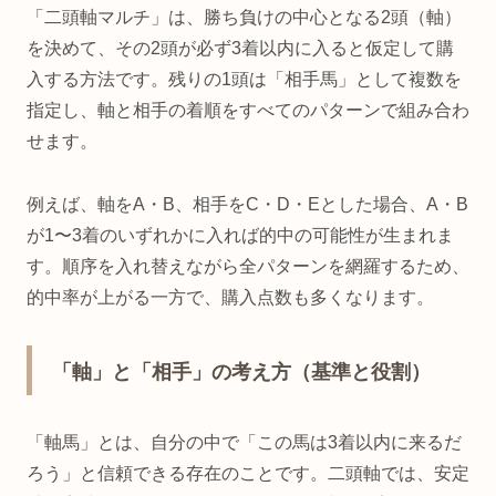
「二頭軸マルチ」は、勝ち負けの中心となる2頭（軸）
を決めて、その2頭が必ず3着以内に入ると仮定して購
入する方法です。残りの1頭は「相手馬」として複数を
指定し、軸と相手の着順をすべてのパターンで組み合わ
せます。
例えば、軸をA・B、相手をC・D・Eとした場合、A・B
が1〜3着のいずれかに入れば的中の可能性が生まれま
す。順序を入れ替えながら全パターンを網羅するため、
的中率が上がる一方で、購入点数も多くなります。
「軸」と「相手」の考え方（基準と役割）
「軸馬」とは、自分の中で「この馬は3着以内に来るだ
ろう」と信頼できる存在のことです。二頭軸では、安定