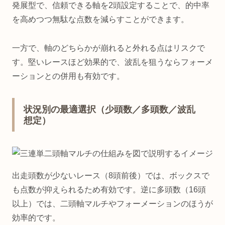
発展型で、信頼できる軸を2頭設定することで、的中率
を高めつつ無駄な点数を減らすことができます。
一方で、軸のどちらかが崩れると外れる点はリスクで
す。堅いレースほど効果的で、波乱を狙うならフォーメ
ーションとの併用も有効です。
状況別の最適選択（少頭数／多頭数／波乱
想定）
出走頭数が少ないレース（8頭前後）では、ボックスで
も点数が抑えられるため有効です。逆に多頭数（16頭
以上）では、二頭軸マルチやフォーメーションのほうが
効率的です。