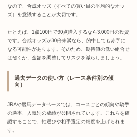
なので、合成オッズ（すべての買い目の平均的なオッ
ズ）を意識することが大切です。
たとえば、1点100円で30点購入するなら3,000円の投資
です。合成オッズが30倍未満なら、的中しても赤字に
なる可能性があります。そのため、期待値の低い組合せ
は省くか、金額を調整してリスクを減らしましょう。
過去データの使い方（レース条件別の傾
向）
JRAや競馬データベースでは、コースごとの傾向や騎手
の勝率、人気別の成績が公開されています。これらを確
認することで、軸選びや相手選定の精度を上げられま
す。