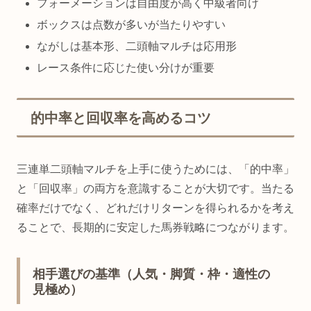
フォーメーションは自由度が高く中級者向け
ボックスは点数が多いが当たりやすい
ながしは基本形、二頭軸マルチは応用形
レース条件に応じた使い分けが重要
的中率と回収率を高めるコツ
三連単二頭軸マルチを上手に使うためには、「的中率」
と「回収率」の両方を意識することが大切です。当たる
確率だけでなく、どれだけリターンを得られるかを考え
ることで、長期的に安定した馬券戦略につながります。
相手選びの基準（人気・脚質・枠・適性の
見極め）