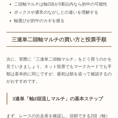
二頭軸マルチは軸2頭が3着以内なら的中の可能性
ボックスや通常のながしとの違いを理解する
軸選びが的中のカギを握る
三連単二頭軸マルチの買い方と投票手順
次に、実際に「三連単二頭軸マルチ」をどう買うのかを
見ていきましょう。ネット投票でもマークカードでも手
順は基本的に同じですが、最初は順を追って確認するの
がおすすめです。
3連単「軸2頭流しマルチ」の基本ステップ
まず、レースの出走表を確認し、信頼できる2頭（軸）