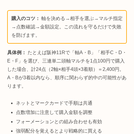
購入のコツ：
軸を決める→相手を選ぶ→マルチ指定
→点数確認→金額設定。この流れを守るだけで失敗
を防げます。
具体例：
たとえば阪神11Rで「軸A・B」「相手C・D・
E・F」を選び、三連単二頭軸マルチを1点100円で購入
した場合、計24点（2軸×相手4頭×3着順）＝2,400円。
A・Bが3着以内なら、順序に関わらず的中の可能性があ
ります。
ネットとマークカードで手順は共通
点数増加に注意して購入金額を調整
フォーメーションとの組み合わせも有効
強弱配分を覚えるとより戦略的に買える