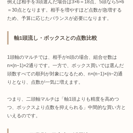
例えば相手を3頭選んだ場合は3×6＝18点、5頭なら5×6
＝30点となります。相手を増やすほど点数が急増する
ため、予算に応じたバランスが必要になります。
軸1頭流し・ボックスとの点数比較
1頭軸のマルチでは、相手がn頭の場合、組合せ数は
n×(n−1)×2通りです。一方で、ボックス買いでは選んだ
頭数すべての順列が対象になるため、n×(n−1)×(n−2)通
りとなり、点数が一気に増えます。
つまり、二頭軸マルチは「軸1頭よりも精度を高めつ
つ、ボックスより点数を抑えられる」中間的な買い方と
いえるのです。