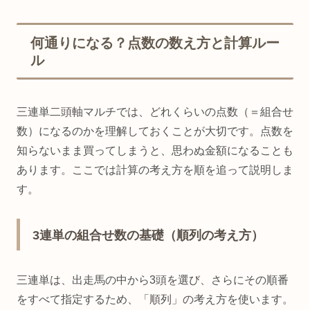
何通りになる？点数の数え方と計算ルー
ル
三連単二頭軸マルチでは、どれくらいの点数（＝組合せ
数）になるのかを理解しておくことが大切です。点数を
知らないまま買ってしまうと、思わぬ金額になることも
あります。ここでは計算の考え方を順を追って説明しま
す。
3連単の組合せ数の基礎（順列の考え方）
三連単は、出走馬の中から3頭を選び、さらにその順番
をすべて指定するため、「順列」の考え方を使います。