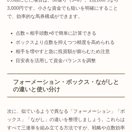
3,000円です。小さな資金でも狙いを明確にすること
で、効率的な馬券構成ができます。
点数＝相手頭数×6で簡単に計算できる
ボックスより点数を抑えつつ精度を高められる
相手を増やすと急に投資額が膨らむため注意
目安表を活用して資金バランスを調整
フォーメーション・ボックス・ながしと
の違いと使い分け
次に、似ているようで異なる「フォーメーション」「ボ
ックス」「ながし」の違いを整理しましょう。これらは
すべて三連単を組み立てる方法ですが、戦略や点数効率