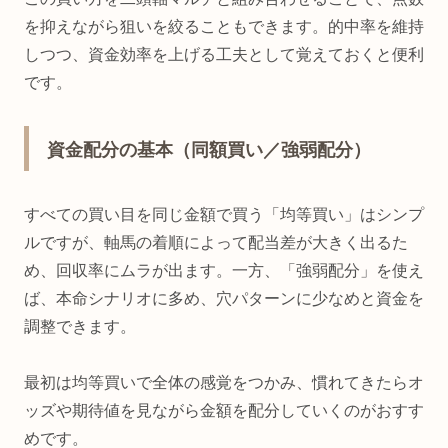
を抑えながら狙いを絞ることもできます。的中率を維持
しつつ、資金効率を上げる工夫として覚えておくと便利
です。
資金配分の基本（同額買い／強弱配分）
すべての買い目を同じ金額で買う「均等買い」はシンプ
ルですが、軸馬の着順によって配当差が大きく出るた
め、回収率にムラが出ます。一方、「強弱配分」を使え
ば、本命シナリオに多め、穴パターンに少なめと資金を
調整できます。
最初は均等買いで全体の感覚をつかみ、慣れてきたらオ
ッズや期待値を見ながら金額を配分していくのがおすす
めです。