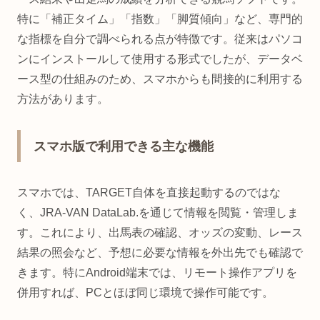
特に「補正タイム」「指数」「脚質傾向」など、専門的
な指標を自分で調べられる点が特徴です。従来はパソコ
ンにインストールして使用する形式でしたが、データベ
ース型の仕組みのため、スマホからも間接的に利用する
方法があります。
スマホ版で利用できる主な機能
スマホでは、TARGET自体を直接起動するのではな
く、JRA-VAN DataLab.を通じて情報を閲覧・管理しま
す。これにより、出馬表の確認、オッズの変動、レース
結果の照会など、予想に必要な情報を外出先でも確認で
きます。特にAndroid端末では、リモート操作アプリを
併用すれば、PCとほぼ同じ環境で操作可能です。