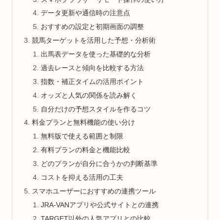
データ更新や通信時の注意点
おすすめの設定と初期画面の調整
競馬ターゲットを活用した予想・分析術
出馬表データを使った基礎的な分析
過去レースと傾向を比較する方法
指数・補正タイムの活用ポイント
オッズと人気の関係を読み解く
自分だけの予想スタイルを作るコツ
料金プランと無料機能の使い分け
無料版で使える範囲と制限
有料プランの料金と機能比較
どのプランが自分に合うかの判断基準
コストを抑える活用の工夫
スマホユーザーにおすすめの連携ツール
JRA-VANアプリや公式サイトとの連携
TARGET以外の人気アプリとの比較