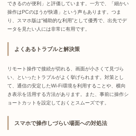
できるのが便利」と評価しています。一方で、「細かい
操作はPCのほうが快適」という声もあります。つま
り、スマホ版は“補助的な利用”として優秀で、出先でデ
ータを見たい人には非常に有用です。
よくあるトラブルと解決策
リモート操作で接続が切れる、画面が小さくて見づら
い、といったトラブルがよく挙げられます。対策とし
て、通信の安定したWi-Fi環境を利用することや、横向
き表示を活用する方法があります。また、事前に操作シ
ョートカットを設定しておくとスムーズです。
スマホで操作しづらい場面への対処法