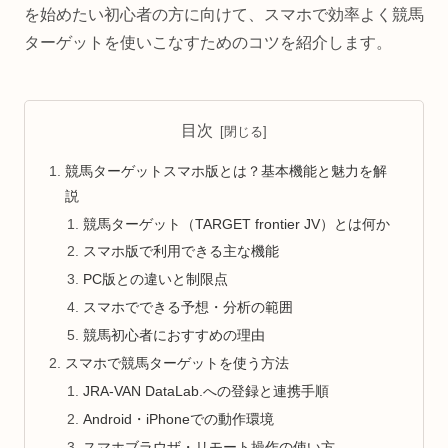
を始めたい初心者の方に向けて、スマホで効率よく競馬
ターゲットを使いこなすためのコツを紹介します。
目次
競馬ターゲットスマホ版とは？基本機能と魅力を解
説
競馬ターゲット（TARGET frontier JV）とは何か
スマホ版で利用できる主な機能
PC版との違いと制限点
スマホでできる予想・分析の範囲
競馬初心者におすすめの理由
スマホで競馬ターゲットを使う方法
JRA-VAN DataLab.への登録と連携手順
Android・iPhoneでの動作環境
スマホブラウザ・リモート操作の使い方