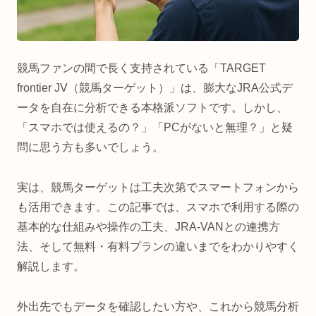
競馬ファンの間で長く支持されている「TARGET
frontier JV（競馬ターゲット）」は、膨大なJRA公式デ
ータを自在に分析できる本格派ソフトです。しかし、
「スマホでは使えるの？」「PCがないと無理？」と疑
問に思う方も多いでしょう。
実は、競馬ターゲットは工夫次第でスマートフォンから
も活用できます。この記事では、スマホで利用する際の
基本的な仕組みや操作の工夫、JRA-VANとの連携方
法、そして無料・有料プランの違いまでをわかりやすく
解説します。
外出先でもデータを確認したい方や、これから競馬分析