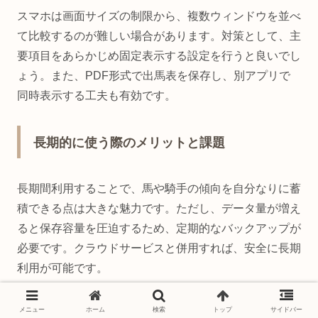
スマホは画面サイズの制限から、複数ウィンドウを並べ
て比較するのが難しい場合があります。対策として、主
要項目をあらかじめ固定表示する設定を行うと良いでし
ょう。また、PDF形式で出馬表を保存し、別アプリで
同時表示する工夫も有効です。
長期的に使う際のメリットと課題
長期間利用することで、馬や騎手の傾向を自分なりに蓄
積できる点は大きな魅力です。ただし、データ量が増え
ると保存容量を圧迫するため、定期的なバックアップが
必要です。クラウドサービスと併用すれば、安全に長期
利用が可能です。
メニュー
ホーム
検索
トップ
サイドバー