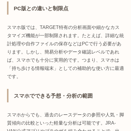
PC版との違いと制限点
スマホ版では、TARGET特有の分析画面や細かなカス
タマイズ機能が一部制限されます。たとえば、詳細な統
計処理や自作ファイルの保存などはPCで行う必要があ
ります。しかし、簡易分析やデータ確認レベルであれ
ば、スマホでも十分に実用的です。つまり、スマホは
「持ち歩ける情報端末」としての補助的な使い方に最適
です。
スマホでできる予想・分析の範囲
スマホからでも、過去のレースデータの参照や人気・脚
質傾向の比較といった軽量な分析は可能です。JRA-