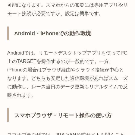
可能になります。スマホからの閲覧には専用アプリやリ
モート接続が必要ですが、設定は簡単です。
Android・iPhoneでの動作環境
Androidでは、リモートデスクトップアプリを使ってPC
上のTARGETを操作するのが一般的です。一方、
iPhoneの場合はブラウザ経由やクラウド接続が中心と
なります。どちらも安定した通信環境があればスムーズ
に動作し、レース当日のデータ更新もリアルタイムで反
映されます。
スマホブラウザ・リモート操作の使い方
スマホブラウザでは、JRA-VAN公式サイトを開くこと