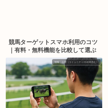
競馬ターゲットスマホ利用のコツ
｜有料・無料機能を比較して選ぶ
情報・心理（コミュニティ/やめ時含む）