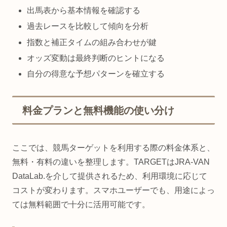
出馬表から基本情報を確認する
過去レースを比較して傾向を分析
指数と補正タイムの組み合わせが鍵
オッズ変動は最終判断のヒントになる
自分の得意な予想パターンを確立する
料金プランと無料機能の使い分け
ここでは、競馬ターゲットを利用する際の料金体系と、
無料・有料の違いを整理します。TARGETはJRA-VAN
DataLab.を介して提供されるため、利用環境に応じて
コストが変わります。スマホユーザーでも、用途によっ
ては無料範囲で十分に活用可能です。