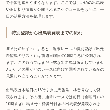
で予習を進めやすくなります。ここでは、JRAの出馬表
や追い切り情報が公開されるスケジュールをもとに、平
日の活用方法を整理します。
特別登録から出馬表発表までの流れ
JRA公式サイトによると、週末レースの特別登録（出走
希望馬のリスト）は前週日曜日の18時ごろに公開され
ます。この時点ではまだ正式な出走馬は確定していませ
んが、どの馬がどのレースに向けて調整されているかの
見通しを立てることができます。
出馬表は木曜日の16時すぎに馬番号・枠番号なしで発
表されます。その後、通常レースでは前日（金曜日）の
10時すぎに馬番号・枠番号付きの出馬表が発表されま