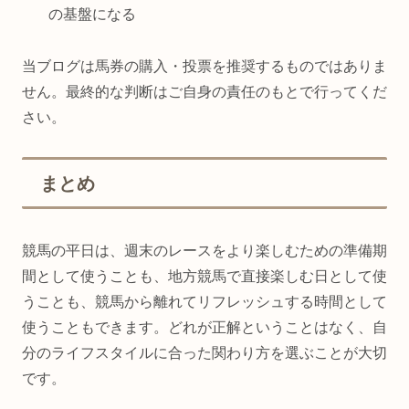
の基盤になる
当ブログは馬券の購入・投票を推奨するものではありま
せん。最終的な判断はご自身の責任のもとで行ってくだ
さい。
まとめ
競馬の平日は、週末のレースをより楽しむための準備期
間として使うことも、地方競馬で直接楽しむ日として使
うことも、競馬から離れてリフレッシュする時間として
使うこともできます。どれが正解ということはなく、自
分のライフスタイルに合った関わり方を選ぶことが大切
です。