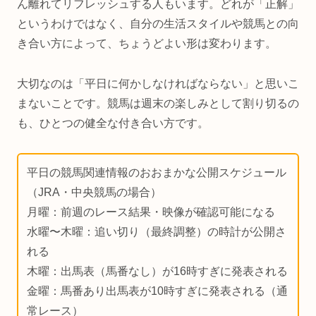
ん離れてリフレッシュする人もいます。どれが「正解」
というわけではなく、自分の生活スタイルや競馬との向
き合い方によって、ちょうどよい形は変わります。
大切なのは「平日に何かしなければならない」と思いこ
まないことです。競馬は週末の楽しみとして割り切るの
も、ひとつの健全な付き合い方です。
平日の競馬関連情報のおおまかな公開スケジュール
（JRA・中央競馬の場合）
月曜：前週のレース結果・映像が確認可能になる
水曜〜木曜：追い切り（最終調整）の時計が公開さ
れる
木曜：出馬表（馬番なし）が16時すぎに発表される
金曜：馬番あり出馬表が10時すぎに発表される（通
常レース）