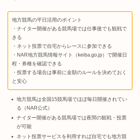
地方競馬の平日活用のポイント
・ナイター開催がある競馬場では仕事後でも観戦で
きる
・ネット投票で自宅からレースに参加できる
・NAR地方競馬情報サイト（keiba.go.jp）で開催日
程・券種を確認できる
・投票する場合は事前に金額のルールを決めておく
と安心
地方競馬は全国15競馬場でほぼ毎日開催されてい
る（NAR公式）
ナイター開催がある競馬場では夜間の観戦・投票
が可能
ネット投票サービスを利用すれば自宅でも地方競