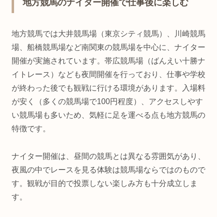
地方競馬のナイター開催で仕事後に楽しむ
地方競馬では大井競馬場（東京シティ競馬）、川崎競馬
場、船橋競馬場など南関東の競馬場を中心に、ナイター
開催が実施されています。帯広競馬場（ばんえい十勝ナ
イトレース）なども夜間開催を行っており、仕事や学校
が終わった後でも観戦に行ける環境があります。入場料
が安く（多くの競馬場で100円程度）、アクセスしやす
い競馬場も多いため、気軽に足を運べる点も地方競馬の
特徴です。
ナイター開催は、昼間の競馬とは異なる雰囲気があり、
夜風の中でレースを見る体験は競馬場ならではのもので
す。観戦が目的で投票しない楽しみ方も十分成立しま
す。