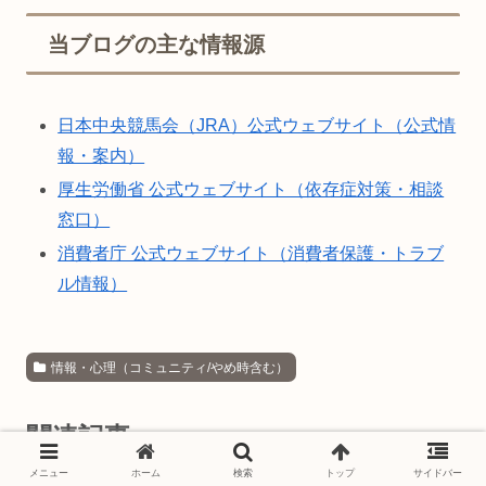
当ブログの主な情報源
日本中央競馬会（JRA）公式ウェブサイト（公式情
報・案内）
厚生労働省 公式ウェブサイト（依存症対策・相談
窓口）
消費者庁 公式ウェブサイト（消費者保護・トラブ
ル情報）
情報・心理（コミュニティ/やめ時含む）
関連記事
メニュー
ホーム
検索
トップ
サイドバー