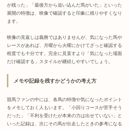
が残った」「最後方から追い込んだ馬がいた」といった
展開の特徴は、映像で確認すると印象に残りやすくなり
ます。
映像の見返しは義務ではありませんが、気になった馬や
レースがあれば、月曜から火曜にかけてざっと確認する
程度でも十分です。完全に見直すより「気になった場面
だけ確認する」スタイルが継続しやすいでしょう。
メモや記録を残すかどうかの考え方
競馬ファンの中には、各馬の特徴や気になったポイント
をメモしておく人もいます。「小回りコースが苦手そう
だった」「不利を受けたが本来の力は出せていない」と
いった記録は、次にその馬が出走したときの参考になる