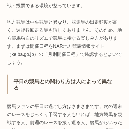
戦・投票できる環境が整っています。
地方競馬は中央競馬と異なり、競走馬の出走頻度が高
く、週複数回走る馬も珍しくありません。そのため、地
方競馬独自のリズムで競馬に接する楽しみ方がありま
す。まずは開催日程をNAR地方競馬情報サイト
（keiba.go.jp）の「月別開催日程」で確認するとよいで
しょう。
平日の競馬との関わり方は人によって異な
る
競馬ファンの平日の過ごし方はさまざまです。次の週末
のレースをじっくり予習する人もいれば、地方競馬を観
戦する人、前週のレースを振り返る人、競馬からいった