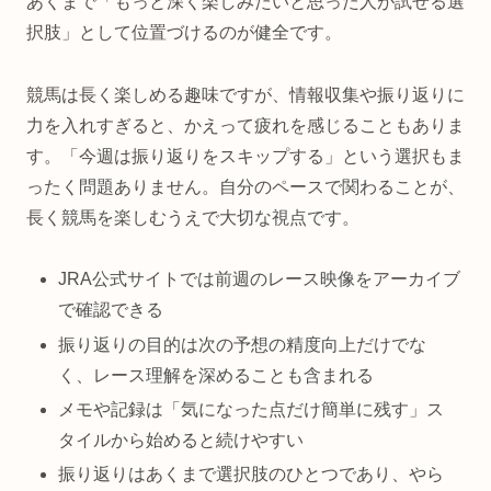
あくまで「もっと深く楽しみたいと思った人が試せる選
択肢」として位置づけるのが健全です。
競馬は長く楽しめる趣味ですが、情報収集や振り返りに
力を入れすぎると、かえって疲れを感じることもありま
す。「今週は振り返りをスキップする」という選択もま
ったく問題ありません。自分のペースで関わることが、
長く競馬を楽しむうえで大切な視点です。
JRA公式サイトでは前週のレース映像をアーカイブ
で確認できる
振り返りの目的は次の予想の精度向上だけでな
く、レース理解を深めることも含まれる
メモや記録は「気になった点だけ簡単に残す」ス
タイルから始めると続けやすい
振り返りはあくまで選択肢のひとつであり、やら