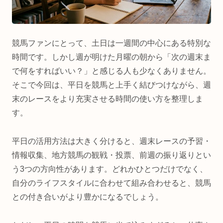
競馬ファンにとって、土日は一週間の中心にある特別な
時間です。しかし週が明けた月曜の朝から「次の週末ま
で何をすればいい？」と感じる人も少なくありません。
そこで今回は、平日を競馬と上手く結びつけながら、週
末のレースをより充実させる時間の使い方を整理しま
す。
平日の活用方法は大きく分けると、週末レースの予習・
情報収集、地方競馬の観戦・投票、前週の振り返りとい
う3つの方向性があります。どれかひとつだけでなく、
自分のライフスタイルに合わせて組み合わせると、競馬
との付き合いがより豊かになるでしょう。