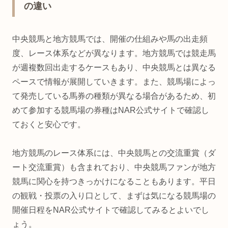
の違い
中央競馬と地方競馬では、開催の仕組みや馬の出走頻
度、レース体系などが異なります。地方競馬では競走馬
が週複数回出走するケースもあり、中央競馬とは異なる
ペースで情報が展開していきます。また、競馬場によっ
て発売している馬券の種類が異なる場合があるため、初
めて参加する競馬場の券種はNAR公式サイトで確認し
ておくと安心です。
地方競馬のレース体系には、中央競馬との交流重賞（ダ
ート交流重賞）も含まれており、中央競馬ファンが地方
競馬に関心を持つきっかけになることもあります。平日
の観戦・投票の入り口として、まずは気になる競馬場の
開催日程をNAR公式サイトで確認してみるとよいでし
ょう。