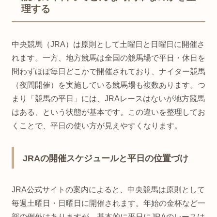
理する
中央競馬（JRA）は原則として土曜日と日曜日に開催さ
れます。一方、地方競馬は全国の競馬場で平日・休日を
問わずほぼ毎日どこかで開催されており、ナイター競馬
（夜間開催）を実施している競馬場も複数あります。つ
まり「競馬の平日」には、JRAレースはないが地方競馬
はある、という状態が基本です。この違いを整理してお
くことで、平日の使い方が見えやすくなります。
JRAの開催スケジュールと平日の位置づけ
JRA公式サイトの案内によると、中央競馬は原則として
毎週土曜日・日曜日に開催されます。年始の金杯など一
部の例外はありますが、基本的に平日にJRAのレースは