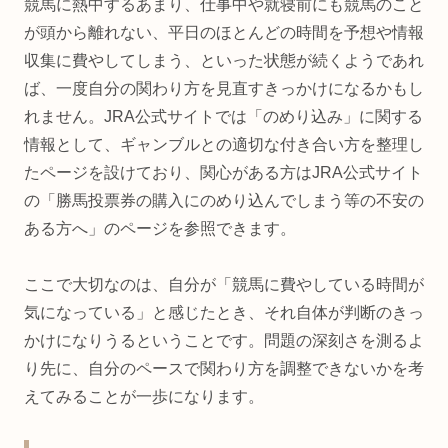
競馬に熱中するあまり、仕事中や就寝前にも競馬のこと
が頭から離れない、平日のほとんどの時間を予想や情報
収集に費やしてしまう、といった状態が続くようであれ
ば、一度自分の関わり方を見直すきっかけになるかもし
れません。JRA公式サイトでは「のめり込み」に関する
情報として、ギャンブルとの適切な付き合い方を整理し
たページを設けており、関心がある方はJRA公式サイト
の「勝馬投票券の購入にのめり込んでしまう等の不安の
ある方へ」のページを参照できます。
ここで大切なのは、自分が「競馬に費やしている時間が
気になっている」と感じたとき、それ自体が判断のきっ
かけになりうるということです。問題の深刻さを測るよ
り先に、自分のペースで関わり方を調整できないかを考
えてみることが一歩になります。