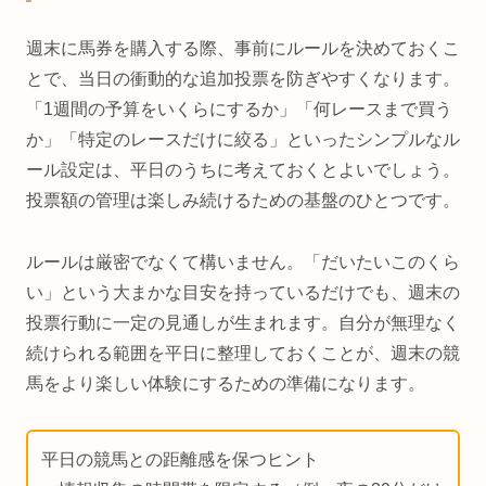
週末に馬券を購入する際、事前にルールを決めておくこ
とで、当日の衝動的な追加投票を防ぎやすくなります。
「1週間の予算をいくらにするか」「何レースまで買う
か」「特定のレースだけに絞る」といったシンプルなル
ール設定は、平日のうちに考えておくとよいでしょう。
投票額の管理は楽しみ続けるための基盤のひとつです。
ルールは厳密でなくて構いません。「だいたいこのくら
い」という大まかな目安を持っているだけでも、週末の
投票行動に一定の見通しが生まれます。自分が無理なく
続けられる範囲を平日に整理しておくことが、週末の競
馬をより楽しい体験にするための準備になります。
平日の競馬との距離感を保つヒント