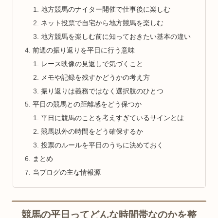
地方競馬のナイター開催で仕事後に楽しむ
ネット投票で自宅から地方競馬を楽しむ
地方競馬を楽しむ前に知っておきたい基本の違い
前週の振り返りを平日に行う意味
レース映像の見返しで気づくこと
メモや記録を残すかどうかの考え方
振り返りは義務ではなく選択肢のひとつ
平日の競馬との距離感をどう保つか
平日に競馬のことを考えすぎているサインとは
競馬以外の時間をどう確保するか
投票のルールを平日のうちに決めておく
まとめ
当ブログの主な情報源
競馬の平日ってどんな時間帯なのかを整