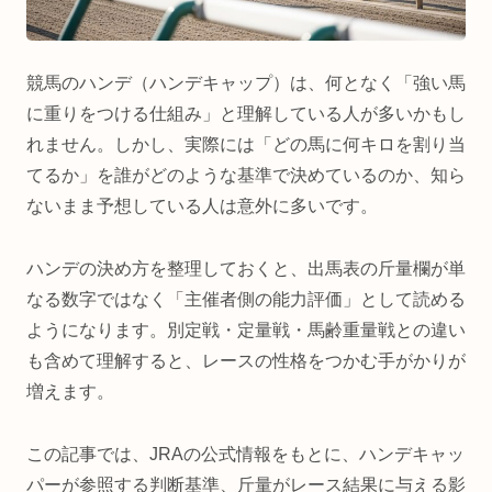
競馬のハンデ（ハンデキャップ）は、何となく「強い馬
に重りをつける仕組み」と理解している人が多いかもし
れません。しかし、実際には「どの馬に何キロを割り当
てるか」を誰がどのような基準で決めているのか、知ら
ないまま予想している人は意外に多いです。
ハンデの決め方を整理しておくと、出馬表の斤量欄が単
なる数字ではなく「主催者側の能力評価」として読める
ようになります。別定戦・定量戦・馬齢重量戦との違い
も含めて理解すると、レースの性格をつかむ手がかりが
増えます。
この記事では、JRAの公式情報をもとに、ハンデキャッ
パーが参照する判断基準、斤量がレース結果に与える影