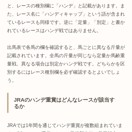
と、レースの種別欄に「ハンデ」と記載があります。ま
た、レース名に「ハンディキャップ」という語が含まれ
ているレースも同様です。逆に「定量」「別定」と書か
れているレースはハンデ戦ではありません。
出馬表で各馬の欄を確認すると、馬ごとに異なる斤量が
記載されています。全馬の斤量が同じなら定量か馬齢重
量戦、異なる場合は別定かハンデ戦です。どちらかを区
別するにはレース種別欄を必ず確認するとよいでしょ
う。
JRAのハンデ重賞はどんなレースが該当す
るか
JRAでは1年間を通じてハンデ重賞が複数組まれていま