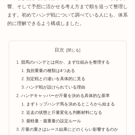
響、そして予想に活かせる考え方まで順を追って整理し
ます。初めてハンデ戦について調べている人にも、体系
的に理解できるよう構成しました。
目次
競馬のハンデとは何か、まず仕組みを整理する
負担重量の種類は4つある
別定戦との違いを具体的に見る
ハンデ戦が設けられている理由
ハンデキャッパーが斤量を決める具体的な基準
まずトップハンデ馬を決めるところから始まる
近走の状態と斤量変化も判断材料になる
最軽量・最重量の設定ルール
斤量の重さはレース結果にどのくらい影響するのか