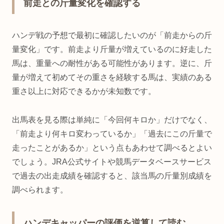
前走との斤量変化を確認する
ハンデ戦の予想で最初に確認したいのが「前走からの斤
量変化」です。前走より斤量が増えているのに好走した
馬は、重量への耐性がある可能性があります。逆に、斤
量が増えて初めてその重さを経験する馬は、実績のある
重さ以上に対応できるかが未知数です。
出馬表を見る際は単純に「今回何キロか」だけでなく、
「前走より何キロ変わっているか」「過去にこの斤量で
走ったことがあるか」という点もあわせて調べるとよい
でしょう。JRA公式サイトや競馬データベースサービス
で過去の出走成績を確認すると、該当馬の斤量別成績を
調べられます。
ハンデキャッパーの評価を逆算して読む