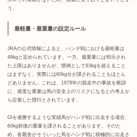
う。
最軽量・最重量の設定ルール
JRAの公式情報によると、ハンデ戦における最軽量は
48kgと定められています。一方、最重量には明示され
た上限はありませんが、慣例として63kgを超えること
はまずなく、実際には60kg台が課されることもほとん
どありません。これは、1978年の競走中の事故を教訓
に、過度な重量は馬の安全上のリスクになるとの考えか
ら定着した慣行とされています。
GIを連勝するような実績馬がハンデ戦に出走する場合、
60kg前後の重量を課されることがあります。そのた
め、各厩舎がそういった馬をハンデ戦に積極的に出走さ