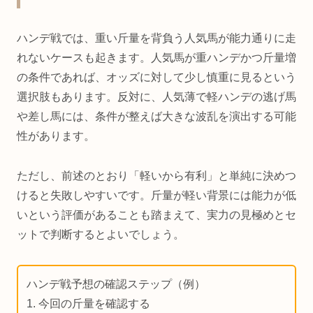
ハンデ戦では、重い斤量を背負う人気馬が能力通りに走
れないケースも起きます。人気馬が重ハンデかつ斤量増
の条件であれば、オッズに対して少し慎重に見るという
選択肢もあります。反対に、人気薄で軽ハンデの逃げ馬
や差し馬には、条件が整えば大きな波乱を演出する可能
性があります。
ただし、前述のとおり「軽いから有利」と単純に決めつ
けると失敗しやすいです。斤量が軽い背景には能力が低
いという評価があることも踏まえて、実力の見極めとセ
ットで判断するとよいでしょう。
ハンデ戦予想の確認ステップ（例）
1. 今回の斤量を確認する