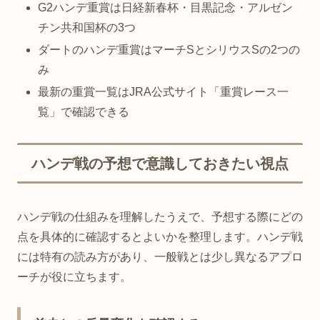
G2ハンデ重賞は日経新春杯・目黒記念・アルゼン
チン共和国杯の3つ
ダートのハンデ重賞はマーチSとシリウスSの2つの
み
最新の重賞一覧はJRA公式サイト「重賞レース一
覧」で確認できる
ハンデ戦の予想で意識しておきたい視点
ハンデ戦の仕組みを理解したうえで、予想する際にどの
点を具体的に確認するとよいかを整理します。ハンデ戦
には特有の読み方があり、一般戦とは少し異なるアプロ
ーチが役に立ちます。