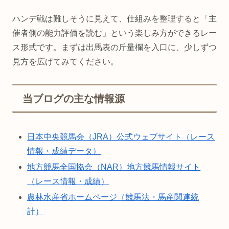
ハンデ戦は難しそうに見えて、仕組みを整理すると「主
催者側の能力評価を読む」という楽しみ方ができるレー
ス形式です。まずは出馬表の斤量欄を入口に、少しずつ
見方を広げてみてください。
当ブログの主な情報源
日本中央競馬会（JRA）公式ウェブサイト（レース
情報・成績データ）
地方競馬全国協会（NAR）地方競馬情報サイト
（レース情報・成績）
農林水産省ホームページ（競馬法・馬産関連統
計）