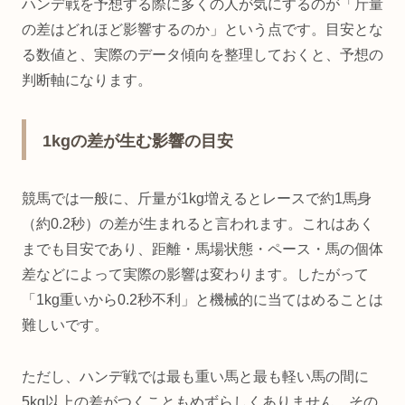
ハンデ戦を予想する際に多くの人が気にするのが「斤量
の差はどれほど影響するのか」という点です。目安とな
る数値と、実際のデータ傾向を整理しておくと、予想の
判断軸になります。
1kgの差が生む影響の目安
競馬では一般に、斤量が1kg増えるとレースで約1馬身
（約0.2秒）の差が生まれると言われます。これはあく
までも目安であり、距離・馬場状態・ペース・馬の個体
差などによって実際の影響は変わります。したがって
「1kg重いから0.2秒不利」と機械的に当てはめることは
難しいです。
ただし、ハンデ戦では最も重い馬と最も軽い馬の間に
5kg以上の差がつくこともめずらしくありません。その