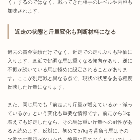
く」するのではなく、戦ってきた相手のレベルや内容も
加味されます。
近走の状態と斤量変化も判断材料になる
過去の賞金実績だけでなく、近走での走りぶりも評価に
入ります。直近で好調な馬は重くなる傾向があり、逆に
不振が続いている馬は軽めに設定されることがありま
す。ここが別定戦と異なる点で、現状の状態をある程度
反映した斤量になります。
また、同じ馬でも「前走より斤量が増えているか・減っ
ているか」という変化も重要な情報です。前走から1kg
増えても好走したなら、その馬は重い斤量への耐性があ
ると読めます。反対に、初めて57kgを背負う馬はその
水準での実績がないため、慎重に見ておくとよいでしょ