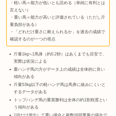
・軽い馬＝能力が低いとも読める（単純に有利とは
言えない）
・重い馬＝能力が高いと評価されている（ただし斤
量負担がある）
・「どれだけ重さに耐えられるか」を過去の成績で
確認するのが一つの視点
斤量1kg≒1馬身（約0.2秒）はあくまでも目安で、
実際は状況による
重ハンデ馬の方がデータ上の成績は全体的に良い
傾向がある
斤量53kg以下の軽ハンデ馬は馬券に絡みにくいと
するデータがある
トップハンデ馬の重賞勝利は全体の約1割程度とい
う傾向がある
1頭だけ突出して重い場合と複数頭同重量の場合で