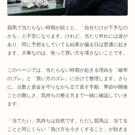
競馬で当たらない時期が続くと、「自分だけが下手なの
かも」と不安になります。けれど、当たり外れには波が
あり、同じ予想をしていても結果が偏る日は普通に起き
ます。大事なのは、焦って買い方を壊さないことです。
このページでは、当たらない時期が起きる理由を「確率
のブレ」と「買い方のズレ」に分けて整理します。さら
に、点数と資金を守りながら立て直す手順、季節や開催
ごとの難しさ、気持ちの整え方まで一緒に確認していき
ます。
「当てたい」気持ちは自然です。ただし競馬は、当てる
ことと同じくらい「負け方を小さくすること」が効きま