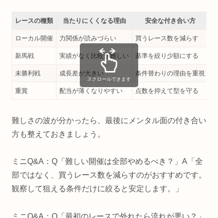
レースの種類
当たりにくくなる理由
安全な付き合い方
ローカル開催
力関係が読みづらい
買うレース数を減らす
新馬戦
実績がなく比較が難しい
基準を絞り少額にする
未勝利戦
成長差が大きい
条件替わりの理由を重視
スクロールできます
重賞
配当が薄くなりやすい
点数を抑えて型を守る
難しさの波が分かったら、最後にメンタル面の付き合い
方も整えておきましょう。
ミニQ&A：Q「難しい開催は全部やめるべき？」A「全
部ではなく、買うレース数を減らすのがおすすめです。
観察して狙える条件だけに絞ると安定します。」
ミニQ&A：Q「最初のレースで外れたら流れが悪い？」