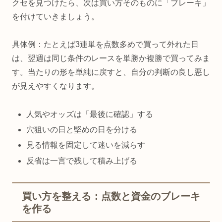
クセを見つけたら、次は買い方そのものに「ブレーキ」
を付けていきましょう。
具体例：たとえば3連単を点数多めで買って外れた日
は、翌週は同じ条件のレースを単勝か複勝で買ってみま
す。当たりの形を単純に戻すと、自分の判断の良し悪し
が見えやすくなります。
人気やオッズは「最後に確認」する
穴狙いの日と堅めの日を分ける
見る情報を固定して迷いを減らす
反省は一言で残して積み上げる
買い方を整える：点数と資金のブレーキ
を作る