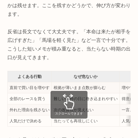
かは残せます。ここを残すかどうかで、伸び方が変わり
ます。
反省は長文でなくて大丈夫です。「本命は来たが相手を
広げすぎた」「馬場を軽く見た」など一言で十分です。
こうした短いメモが積み重なると、当たらない時期の出
口が見えてきます。
よくある行動
なぜ危ないか
直前で買い目を増やす
根拠が薄いまま点数が膨らむ
増やす前
全部のレースを買う
難しい条件の日に巻き込まれやすい
得意条件
外れた理由を残さない
次の改善点が見えない
一言メモ
スクロールできます
人気だけで決める
当たっても再現しにくい
人気を見