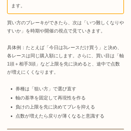
ます。
買い方のブレーキができたら、次は「いつ難しくなりや
すいか」を時期や開催の視点で見ていきます。
具体例：たとえば「今日は3レースだけ買う」と決め、
各レースは同じ購入額にします。さらに、買い目は「軸
1頭＋相手3頭」など上限を先に決めると、途中で点数
が増えにくくなります。
券種は「狙い方」で選び直す
軸の基準を固定して再現性を作る
負けの上限を先に決めてブレを抑える
点数が増えたら戻りが薄くなると意識する