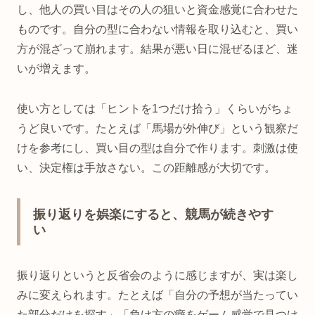
し、他人の買い目はその人の狙いと資金感覚に合わせた
ものです。自分の型に合わない情報を取り込むと、買い
方が混ざって崩れます。結果が悪い日に混ぜるほど、迷
いが増えます。
使い方としては「ヒントを1つだけ拾う」くらいがちょ
うど良いです。たとえば「馬場が外伸び」という観察だ
けを参考にし、買い目の型は自分で作ります。刺激は使
い、決定権は手放さない。この距離感が大切です。
振り返りを娯楽にすると、競馬が続きやす
い
振り返りというと反省会のように感じますが、実は楽し
みに変えられます。たとえば「自分の予想が当たってい
た部分だけを探す」「負け方の癖をゲーム感覚で見つけ