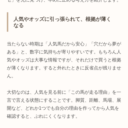
人気やオッズに引っ張られて、根拠が薄く
なる
当たらない時期は「人気馬だから安心」「穴だから夢が
ある」と、数字に気持ちが寄りやすいです。もちろん人
気やオッズは大事な情報ですが、それだけで買うと根拠
が薄くなります。すると外れたときに反省点が残りませ
ん。
大切なのは、人気を見る前に「この馬が走る理由」を一
言で言える状態にすることです。脚質、距離、馬場、展
開など、どれか1つでも自分の理由を作ってから人気を
確認すると、ぶれにくくなります。