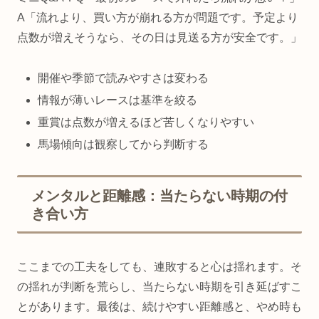
A「流れより、買い方が崩れる方が問題です。予定より
点数が増えそうなら、その日は見送る方が安全です。」
開催や季節で読みやすさは変わる
情報が薄いレースは基準を絞る
重賞は点数が増えるほど苦しくなりやすい
馬場傾向は観察してから判断する
メンタルと距離感：当たらない時期の付
き合い方
ここまでの工夫をしても、連敗すると心は揺れます。そ
の揺れが判断を荒らし、当たらない時期を引き延ばすこ
とがあります。最後は、続けやすい距離感と、やめ時も