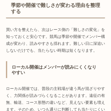
季節や開催で難しさが変わる理由を整理
する
買い方を整えたら、次はレース側の「難しさの変化」を
知っておくと安心です。競馬は季節や開催でメンバー構
成が変わり、読みやすさも揺れます。難しい日に深追い
しないだけでも、当たらない時期は短くなります。
ローカル開催はメンバーが読みにくくなり
やすい
ローカル開催では、普段の主戦場が違う馬が混ざりやす
く、力関係が読みづらくなることがあります。遠征の有
無、輸送、コース形態の違いなど、見えない要素も増え
ます。そのため、いつも通りに判断しても当たりにくい